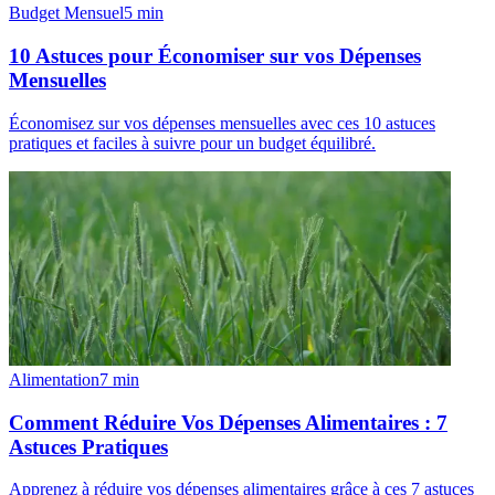
Budget Mensuel
5
min
10 Astuces pour Économiser sur vos Dépenses
Mensuelles
Économisez sur vos dépenses mensuelles avec ces 10 astuces
pratiques et faciles à suivre pour un budget équilibré.
Alimentation
7
min
Comment Réduire Vos Dépenses Alimentaires : 7
Astuces Pratiques
Apprenez à réduire vos dépenses alimentaires grâce à ces 7 astuces