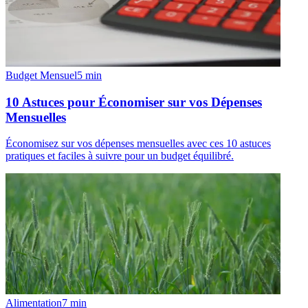
Budget Mensuel
5
min
10 Astuces pour Économiser sur vos Dépenses
Mensuelles
Économisez sur vos dépenses mensuelles avec ces 10 astuces
pratiques et faciles à suivre pour un budget équilibré.
Alimentation
7
min