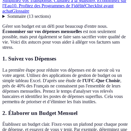
Simplifiez vos Transports
8. Cuisinez à la Maison
9. Économisez sur
l'Eau
10. Profitez des Programmes de Fidélité
Checklist avant
achat
Glossaire
Sommaire
(
13
sections
)
Gérer son budget est un défi pour beaucoup d'entre nous.
Économiser sur vos dépenses mensuelles
est non seulement
possible, mais peut également se faire sans sacrifier votre qualité de
vie. Voici dix astuces pour vous aider à alléger vos factures sans
stress.
1. Suivez vos Dépenses
La première étape pour réduire vos dépenses est de savoir où va
votre argent. Utilisez des applications de gestion de budget ou un
simple tableau Excel. D'après une étude de
l'UFC-Que Choisir
,
près de 40% des Français ne connaissent pas l'ensemble de leurs
dépenses mensuelles. Prenez le temps d'analyser vos relevés
bancaires et identifiez les postes de dépenses superflus. Cela vous
permettra de prioriser et d’éliminer les frais inutiles.
2. Élaborer un Budget Mensuel
Établissez un budget clair. Fixez-vous un plafond pour chaque poste
de dépense, et essayez de vous y tenir. Par exemple, déterminez une