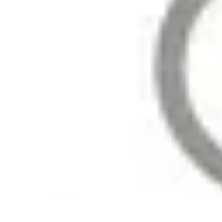
Astuces Pour Économiser
Économies Quotidiennes
Énergie
Astuces Quotidiennes
Alimentation e
Astuces Pour Économiser