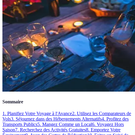
Sommaire
1. Planifiez Votre Voyage à l'Avance
2. Utilisez les Comparateurs de
Vols
3. Séjournez dans des Hébergements Alternatifs
4. Profitez des
Transports Publics
5. Mangez Comme un Local
6. Voyagez Hors
Saison
7. Recherchez des Activités Gratuites
8. Emportez Votre