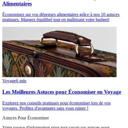
Alimentaires
Économisez sur vos dépenses alimentaires grâce à nos 10 astuces
pratiques. Mangez équilibré tout en maîtrisant votre budget!
Voyage
6
min
Les Meilleures Astuces pour Économiser en Voyage
Explorez nos conseils pratiques pour économiser lors de vos
voyages. Profitez d'avantages sans vous ruiner !
Astuces Pour Économiser
Votre source d'information pour tout savoir sur
astuces pour