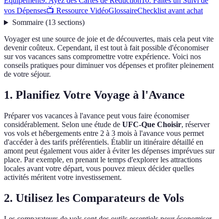
Équipement
9. Ayez des Cartes de Réduction
10. Faites un Suivi de
vos Dépenses
📺 Ressource Vidéo
Glossaire
Checklist avant achat
Sommaire
(
13
sections
)
Voyager est une source de joie et de découvertes, mais cela peut vite
devenir coûteux. Cependant, il est tout à fait possible d'économiser
sur vos vacances sans compromettre votre expérience. Voici nos
conseils pratiques pour diminuer vos dépenses et profiter pleinement
de votre séjour.
1. Planifiez Votre Voyage à l'Avance
Préparer vos vacances à l'avance peut vous faire économiser
considérablement. Selon une étude de
UFC-Que Choisir
, réserver
vos vols et hébergements entre 2 à 3 mois à l'avance vous permet
d'accéder à des tarifs préférentiels. Établir un itinéraire détaillé en
amont peut également vous aider à éviter les dépenses imprévues sur
place. Par exemple, en prenant le temps d'explorer les attractions
locales avant votre départ, vous pouvez mieux décider quelles
activités méritent votre investissement.
2. Utilisez les Comparateurs de Vols
Les comparateurs de vols sont des outils essentiels pour économiser