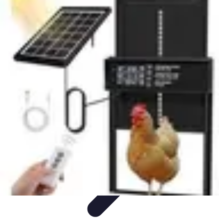
Astuces Pour Économiser
Économies Quotidiennes
Énergie
Astuces Quotidiennes
Alimentation
et Cuisine
Voyages
Astuces Pour Économiser