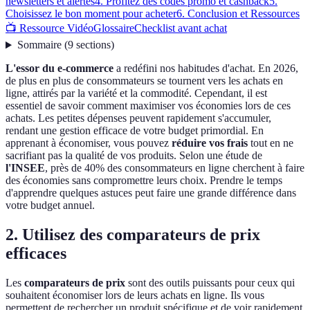
newsletters et alertes
4. Profitez des codes promo et cashback
5.
Choisissez le bon moment pour acheter
6. Conclusion et Ressources
📺 Ressource Vidéo
Glossaire
Checklist avant achat
Sommaire
(
9
sections
)
L'essor du e-commerce
a redéfini nos habitudes d'achat. En 2026,
de plus en plus de consommateurs se tournent vers les achats en
ligne, attirés par la variété et la commodité. Cependant, il est
essentiel de savoir comment maximiser vos économies lors de ces
achats. Les petites dépenses peuvent rapidement s'accumuler,
rendant une gestion efficace de votre budget primordial. En
apprenant à économiser, vous pouvez
réduire vos frais
tout en ne
sacrifiant pas la qualité de vos produits. Selon une étude de
l'INSEE
, près de 40% des consommateurs en ligne cherchent à faire
des économies sans compromettre leurs choix. Prendre le temps
d'apprendre quelques astuces peut faire une grande différence dans
votre budget annuel.
2. Utilisez des comparateurs de prix
efficaces
Les
comparateurs de prix
sont des outils puissants pour ceux qui
souhaitent économiser lors de leurs achats en ligne. Ils vous
permettent de rechercher un produit spécifique et de voir rapidement