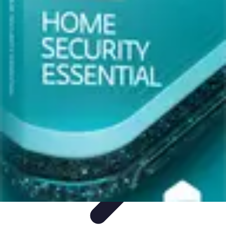
Astuces Pour Économiser
Économies Quotidiennes
Énergie
Astuces Quotidiennes
Alimentation
et Cuisine
Voyages
Astuces Pour Économiser