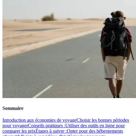
Sommaire
Introduction aux économies de voyage
Choisir les bonnes périodes
pour voyager
Conseils pratiques :
Utiliser des outils en ligne pour
comparer les prix
Étapes à suivre :
Opter pour des hébergements