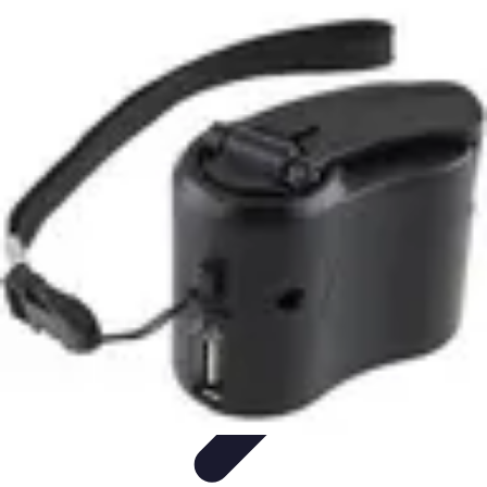
Astuces Pour Économiser
Économies Quotidiennes
Énergie
Astuces Quotidiennes
Alimentation
et Cuisine
Voyages
Astuces Pour Économiser