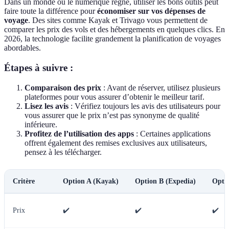
Dans un monde où le numérique règne, utiliser les bons outils peut
faire toute la différence pour
économiser sur vos dépenses de
voyage
. Des sites comme Kayak et Trivago vous permettent de
comparer les prix des vols et des hébergements en quelques clics. En
2026, la technologie facilite grandement la planification de voyages
abordables.
Étapes à suivre :
Comparaison des prix
: Avant de réserver, utilisez plusieurs
plateformes pour vous assurer d’obtenir le meilleur tarif.
Lisez les avis
: Vérifiez toujours les avis des utilisateurs pour
vous assurer que le prix n’est pas synonyme de qualité
inférieure.
Profitez de l’utilisation des apps
: Certaines applications
offrent également des remises exclusives aux utilisateurs,
pensez à les télécharger.
Critère
Option A (Kayak)
Option B (Expedia)
Optio
Prix
✔️
✔️
✔️