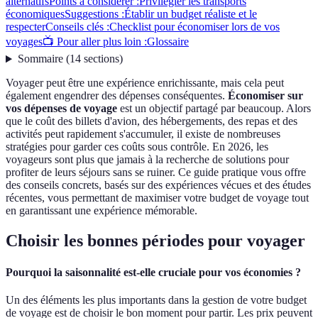
alternatifs
Points à considérer :
Privilégier les transports
économiques
Suggestions :
Établir un budget réaliste et le
respecter
Conseils clés :
Checklist pour économiser lors de vos
voyages
📺 Pour aller plus loin :
Glossaire
Sommaire
(
14
sections
)
Voyager peut être une expérience enrichissante, mais cela peut
également engendrer des dépenses conséquentes.
Économiser sur
vos dépenses de voyage
est un objectif partagé par beaucoup. Alors
que le coût des billets d'avion, des hébergements, des repas et des
activités peut rapidement s'accumuler, il existe de nombreuses
stratégies pour garder ces coûts sous contrôle. En 2026, les
voyageurs sont plus que jamais à la recherche de solutions pour
profiter de leurs séjours sans se ruiner. Ce guide pratique vous offre
des conseils concrets, basés sur des expériences vécues et des études
récentes, vous permettant de maximiser votre budget de voyage tout
en garantissant une expérience mémorable.
Choisir les bonnes périodes pour voyager
Pourquoi la saisonnalité est-elle cruciale pour vos économies ?
Un des éléments les plus importants dans la gestion de votre budget
de voyage est de choisir le bon moment pour partir. Les prix peuvent