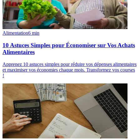
Alimentation
6
min
10 Astuces Simples pour Économiser sur Vos Achats
Alimentaires
Apprenez 10 astuces simples pour réduire vos dépenses alimentaires
et maximiser vos économies chaque mois. Transformez vos courses
!