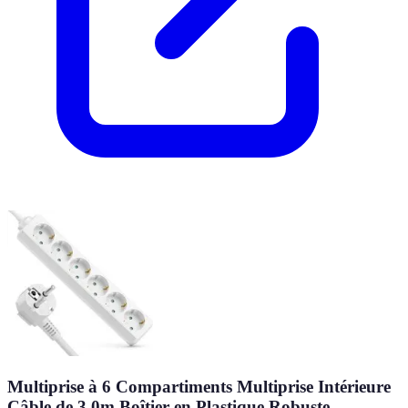
Multiprise à 6 Compartiments Multiprise Intérieure
Câble de 3,0m Boîtier en Plastique Robuste