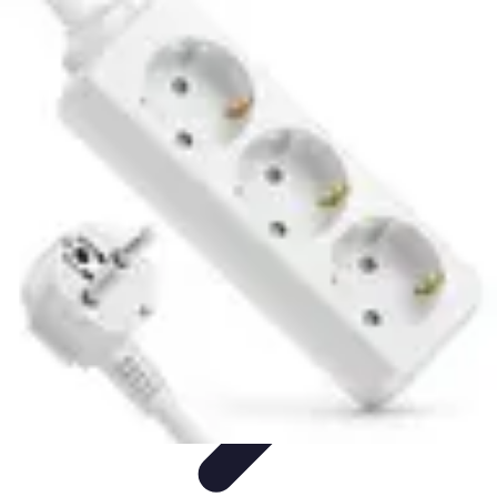
Astuces Pour Économiser
Économies Quotidiennes
Énergie
Astuces Quotidiennes
Alimentation
et Cuisine
Voyages
Astuces Pour Économiser