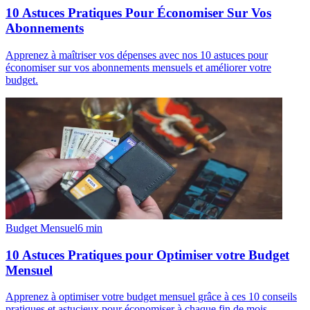
10 Astuces Pratiques Pour Économiser Sur Vos
Abonnements
Apprenez à maîtriser vos dépenses avec nos 10 astuces pour
économiser sur vos abonnements mensuels et améliorer votre
budget.
Budget Mensuel
6
min
10 Astuces Pratiques pour Optimiser votre Budget
Mensuel
Apprenez à optimiser votre budget mensuel grâce à ces 10 conseils
pratiques et astucieux pour économiser à chaque fin de mois.