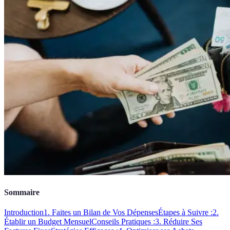
Sommaire
Introduction
1. Faites un Bilan de Vos Dépenses
Étapes à Suivre :
2.
Établir un Budget Mensuel
Conseils Pratiques :
3. Réduire Ses