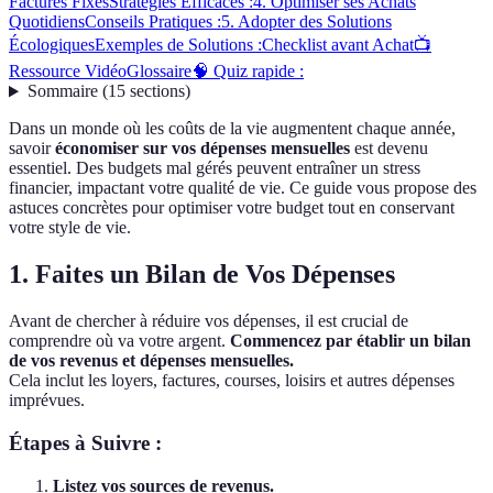
Factures Fixes
Stratégies Efficaces :
4. Optimiser ses Achats
Quotidiens
Conseils Pratiques :
5. Adopter des Solutions
Écologiques
Exemples de Solutions :
Checklist avant Achat
📺
Ressource Vidéo
Glossaire
🧠 Quiz rapide :
Sommaire
(
15
sections
)
Dans un monde où les coûts de la vie augmentent chaque année,
savoir
économiser sur vos dépenses mensuelles
est devenu
essentiel. Des budgets mal gérés peuvent entraîner un stress
financier, impactant votre qualité de vie. Ce guide vous propose des
astuces concrètes pour optimiser votre budget tout en conservant
votre style de vie.
1. Faites un Bilan de Vos Dépenses
Avant de chercher à réduire vos dépenses, il est crucial de
comprendre où va votre argent.
Commencez par établir un bilan
de vos revenus et dépenses mensuelles.
Cela inclut les loyers, factures, courses, loisirs et autres dépenses
imprévues.
Étapes à Suivre :
Listez vos sources de revenus.