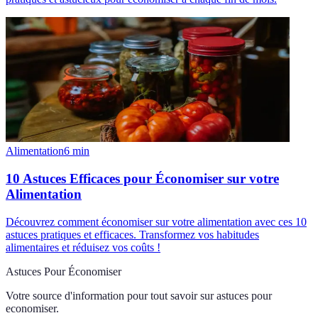
Alimentation
6
min
10 Astuces Efficaces pour Économiser sur votre
Alimentation
Découvrez comment économiser sur votre alimentation avec ces 10
astuces pratiques et efficaces. Transformez vos habitudes
alimentaires et réduisez vos coûts !
Astuces Pour Économiser
Votre source d'information pour tout savoir sur
astuces pour
economiser
.