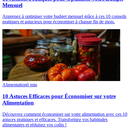
Mensuel
Apprenez à optimiser votre budget mensuel grâce à ces 10 conseils
pratiques et astucieux pour économiser à chaque fin de mois.
Alimentation
6
min
10 Astuces Efficaces pour Économiser sur votre
Alimentation
Découvrez comment économiser sur votre alimentation avec ces 10
astuces pratiques et efficaces. Transformez vos habitudes
alimentaires et réduisez vos coûts !