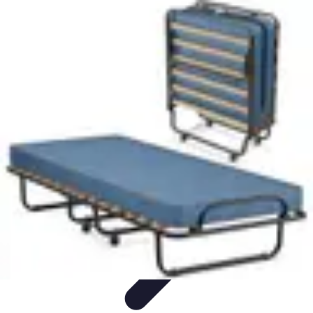
Astuces Pour Économiser
Économies Quotidiennes
Énergie
Astuces Quotidiennes
Alimentation
et Cuisine
Voyages
Astuces Pour Économiser