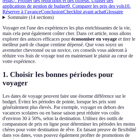
repas
7. Profiter des réductions et des offres
8. Utiliser des
applications de gestion de budget
9. Comparer les prix des vols
10.
Réserver à l’avance
Conclusion
Checklist avant achat
Glossaire
Sommaire
(
14
sections
)
Voyager est l'une des expériences les plus enrichissantes de la vie,
mais cela peut également coûter cher. Dans cet article, nous allons
explorer des astuces efficaces pour
économiser en voyage
et tirer le
meilleur parti de chaque centime dépensé. Que vous soyez un
aventurier chevronné ou un novice, ces conseils vous aideront à
réduire vos frais de voyage tout en maintenant le plaisir au cœur de
votre expérience.
1. Choisir les bonnes périodes pour
voyager
Les dates de voyage peuvent faire une énorme différence sur le
budget. Évitez les périodes de pointe, lorsque les prix sont
généralement plus élevés. Par exemple, voyager en dehors des
vacances scolaires ou en basse saison peut réduire vos coûts
d'environ 30 à 50%, selon la destination. Utilisez des outils de
comparaison de prix en ligne pour déterminer les périodes les moins
chères pour votre destination de rêve. En faisant preuve de flexibilité
dans vos dates, vous pouvez également profiter de promotions de