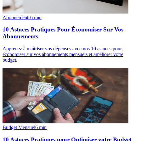
Abonnements
6
min
10 Astuces Pratiques Pour Économiser Sur Vos
Abonnements
Apprenez à maîtriser vos dépenses avec nos 10 astuces pour
économiser sur vos abonnements mensuels et améliorer votre
budget.
Budget Mensuel
6
min
10 Astuces Pratiques pour Optimiser votre Budget