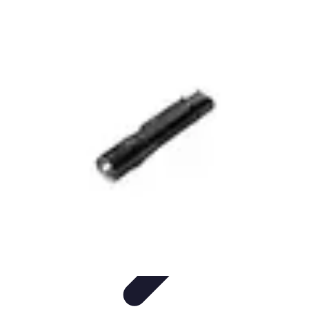
Astuces Pour Économiser
Économies Quotidiennes
Énergie
Astuces Quotidiennes
Alimentation
et Cuisine
Voyages
Astuces Pour Économiser