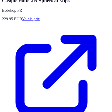
Casque route XR Spherical Mips
Bobshop FR
229.95
EUR
Voir le prix