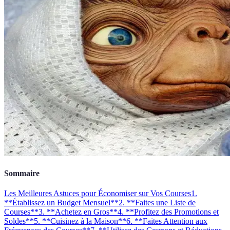
Sommaire
Les Meilleures Astuces pour Économiser sur Vos Courses
1.
**Établissez un Budget Mensuel**
2. **Faites une Liste de
Courses**
3. **Achetez en Gros**
4. **Profitez des Promotions et
Soldes**
5. **Cuisinez à la Maison**
6. **Faites Attention aux