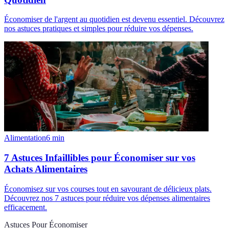
Économiser de l'argent au quotidien est devenu essentiel. Découvrez
nos astuces pratiques et simples pour réduire vos dépenses.
Alimentation
6
min
7 Astuces Infaillibles pour Économiser sur vos
Achats Alimentaires
Économisez sur vos courses tout en savourant de délicieux plats.
Découvrez nos 7 astuces pour réduire vos dépenses alimentaires
efficacement.
Astuces Pour Économiser