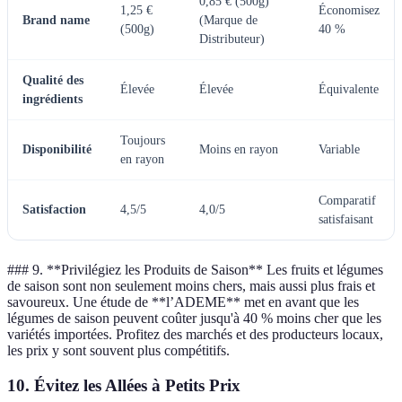
0,85 € (500g)
1,25 €
Économisez
Brand name
(Marque de
(500g)
40 %
Distributeur)
Qualité des
Élevée
Élevée
Équivalente
ingrédients
Toujours
Disponibilité
Moins en rayon
Variable
en rayon
Comparatif
Satisfaction
4,5/5
4,0/5
satisfaisant
### 9. **Privilégiez les Produits de Saison** Les fruits et légumes
de saison sont non seulement moins chers, mais aussi plus frais et
savoureux. Une étude de **l’ADEME** met en avant que les
légumes de saison peuvent coûter jusqu'à 40 % moins cher que les
variétés importées. Profitez des marchés et des producteurs locaux,
les prix y sont souvent plus compétitifs.
10.
Évitez les Allées à Petits Prix