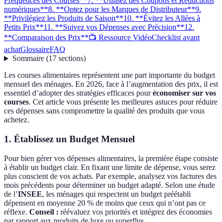
Fréquences des Courses**
7. **Utilisez des Coupons et Réductions
numériques**
8. **Optez pour les Marques de Distributeur**
9.
**Privilégiez les Produits de Saison**
10. **Évitez les Allées à
Petits Prix**
11. **Suivez vos Dépenses avec Précision**
12.
**Comparaison des Prix**
📺 Ressource Vidéo
Checklist avant
achat
Glossaire
FAQ
Sommaire
(
17
sections
)
Les courses alimentaires représentent une part importante du budget
mensuel des ménages. En 2026, face à l’augmentation des prix, il est
essentiel d’adopter des stratégies efficaces pour
économiser sur vos
courses
. Cet article vous présente les meilleures astuces pour réduire
ces dépenses sans compromettre la qualité des produits que vous
achetez.
1.
Établissez un Budget Mensuel
Pour bien gérer vos dépenses alimentaires, la première étape consiste
à établir un budget clair. En fixant une limite de dépense, vous serez
plus conscient de vos achats. Par exemple, analysez vos factures des
mois précédents pour déterminer un budget adapté. Selon une étude
de l’
INSEE
, les ménages qui respectent un budget préétabli
dépensent en moyenne 20 % de moins que ceux qui n’ont pas ce
réflexe.
Conseil :
réévaluez vos priorités et intégrez des économies
par rapport aux produits de luxe ou superflus.