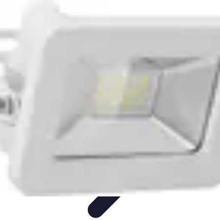
Astuces Pour Économiser
Économies Quotidiennes
Énergie
Astuces Quotidiennes
Alimentation
et Cuisine
Voyages
Astuces Pour Économiser