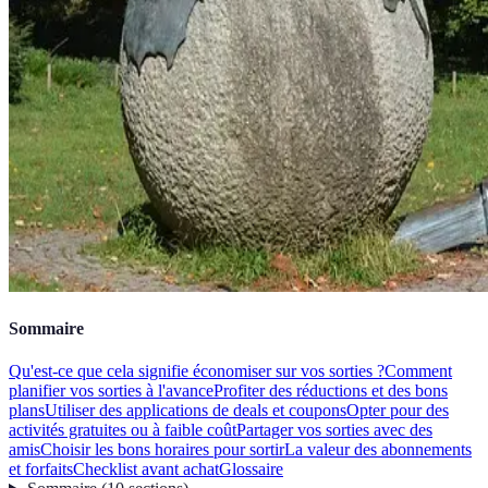
Sommaire
Qu'est-ce que cela signifie économiser sur vos sorties ?
Comment
planifier vos sorties à l'avance
Profiter des réductions et des bons
plans
Utiliser des applications de deals et coupons
Opter pour des
activités gratuites ou à faible coût
Partager vos sorties avec des
amis
Choisir les bons horaires pour sortir
La valeur des abonnements
et forfaits
Checklist avant achat
Glossaire