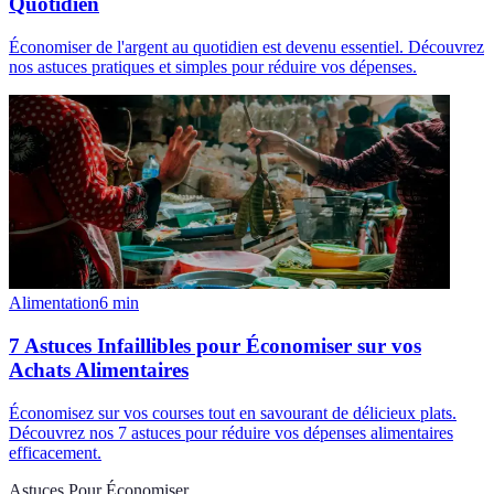
Quotidien
Économiser de l'argent au quotidien est devenu essentiel. Découvrez
nos astuces pratiques et simples pour réduire vos dépenses.
Alimentation
6
min
7 Astuces Infaillibles pour Économiser sur vos
Achats Alimentaires
Économisez sur vos courses tout en savourant de délicieux plats.
Découvrez nos 7 astuces pour réduire vos dépenses alimentaires
efficacement.
Astuces Pour Économiser