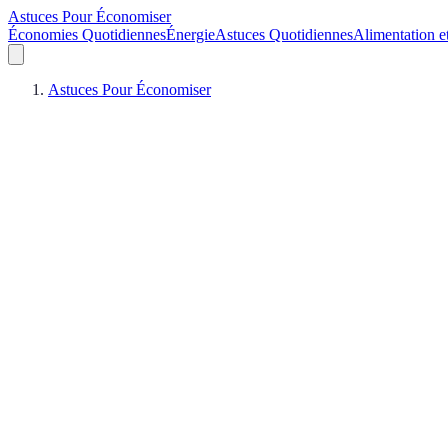
Astuces Pour Économiser
Économies Quotidiennes
Énergie
Astuces Quotidiennes
Alimentation e
Astuces Pour Économiser