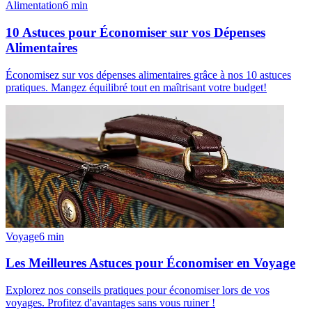
Alimentation
6
min
10 Astuces pour Économiser sur vos Dépenses
Alimentaires
Économisez sur vos dépenses alimentaires grâce à nos 10 astuces
pratiques. Mangez équilibré tout en maîtrisant votre budget!
Voyage
6
min
Les Meilleures Astuces pour Économiser en Voyage
Explorez nos conseils pratiques pour économiser lors de vos
voyages. Profitez d'avantages sans vous ruiner !