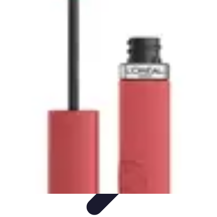
Astuces Pour Économiser
Économies Quotidiennes
Énergie
Astuces Quotidiennes
Alimentation
et Cuisine
Voyages
Astuces Pour Économiser