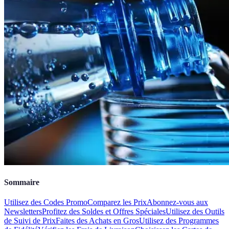
Sommaire
Utilisez des Codes Promo
Comparez les Prix
Abonnez-vous aux
Newsletters
Profitez des Soldes et Offres Spéciales
Utilisez des Outils
de Suivi de Prix
Faites des Achats en Gros
Utilisez des Programmes