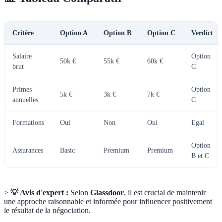
Critère
Option A
Option B
Option C
Verdict
Salaire
Option
50k €
55k €
60k €
brut
C
Primes
Option
5k €
3k €
7k €
annuelles
C
Formations
Oui
Non
Oui
Egal
Option
Assurances
Basic
Premium
Premium
B et C
>
💡 Avis d'expert :
Selon
Glassdoor
, il est crucial de maintenir
une approche raisonnable et informée pour influencer positivement
le résultat de la négociation.