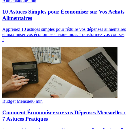
Alimentation
6
min
10 Astuces Simples pour Économiser sur Vos Achats
Alimentaires
Apprenez 10 astuces simples pour réduire vos dépenses alimentaires
et maximiser vos économies chaque mois. Transformez vos courses
!
Budget Mensuel
6
min
Comment Économiser sur vos Dépenses Mensuelles :
7 Astuces Pratiques