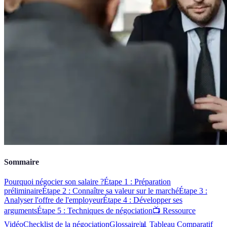
Sommaire
Pourquoi négocier son salaire ?
Étape 1 : Préparation
préliminaire
Étape 2 : Connaître sa valeur sur le marché
Étape 3 :
Analyser l'offre de l'employeur
Étape 4 : Développer ses
arguments
Étape 5 : Techniques de négociation
📺 Ressource
Vidéo
Checklist de la négociation
Glossaire
📊 Tableau Comparatif