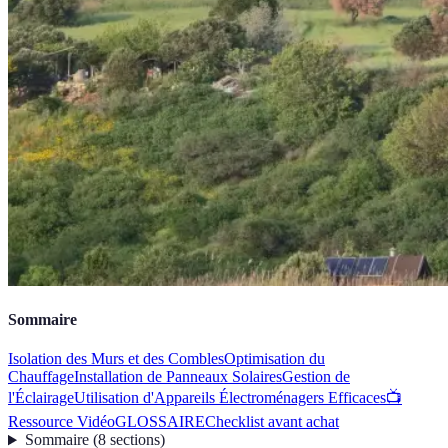
Sommaire
Isolation des Murs et des Combles
Optimisation du
Chauffage
Installation de Panneaux Solaires
Gestion de
l'Éclairage
Utilisation d'Appareils Électroménagers Efficaces
📺
Ressource Vidéo
GLOSSAIRE
Checklist avant achat
Sommaire
(
8
sections
)