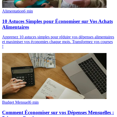
Alimentation
6
min
10 Astuces Simples pour Économiser sur Vos Achats
Alimentaires
Apprenez 10 astuces simples pour réduire vos dépenses alimentaires
et maximiser vos économies chaque mois. Transformez vos courses
!
Budget Mensuel
6
min
Comment Économiser sur vos Dépenses Mensuelles :