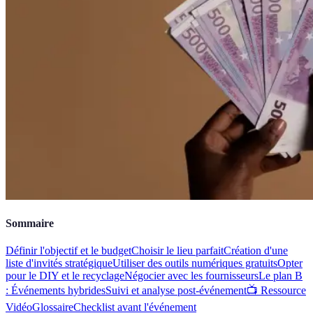
Sommaire
Définir l'objectif et le budget
Choisir le lieu parfait
Création d'une
liste d'invités stratégique
Utiliser des outils numériques gratuits
Opter
pour le DIY et le recyclage
Négocier avec les fournisseurs
Le plan B
: Événements hybrides
Suivi et analyse post-événement
📺 Ressource
Vidéo
Glossaire
Checklist avant l'événement