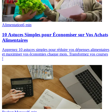
Alimentation
6
min
10 Astuces Simples pour Économiser sur Vos Achats
Alimentaires
Apprenez 10 astuces simples pour réduire vos dépenses alimentaires
et maximiser vos économies chaque mois. Transformez vos courses
!