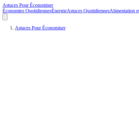
Astuces Pour Économiser
Économies Quotidiennes
Énergie
Astuces Quotidiennes
Alimentation e
Astuces Pour Économiser