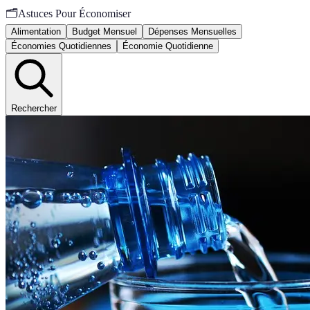
🗂️
Astuces Pour Économiser
Alimentation
Budget Mensuel
Dépenses Mensuelles
Économies Quotidiennes
Économie Quotidienne
Rechercher