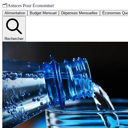
🗂️
Astuces Pour Économiser
Alimentation
Budget Mensuel
Dépenses Mensuelles
Économies Quo
Rechercher