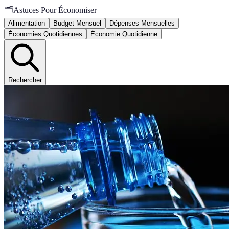
🗂️
Astuces Pour Économiser
Alimentation
Budget Mensuel
Dépenses Mensuelles
Économies Quotidiennes
Économie Quotidienne
Rechercher