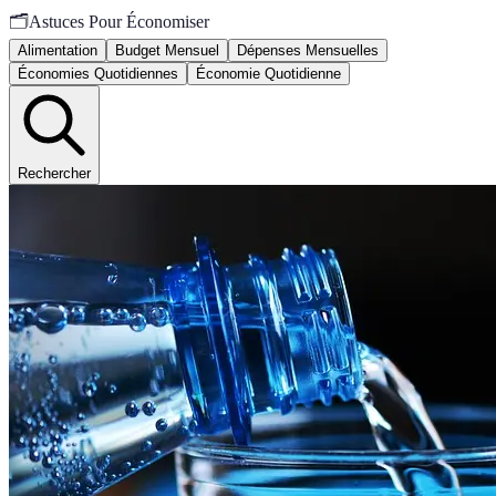
🗂️
Astuces Pour Économiser
Alimentation
Budget Mensuel
Dépenses Mensuelles
Économies Quotidiennes
Économie Quotidienne
Rechercher