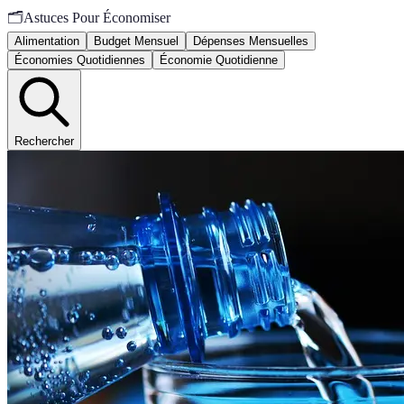
🗂️
Astuces Pour Économiser
Alimentation
Budget Mensuel
Dépenses Mensuelles
Économies Quotidiennes
Économie Quotidienne
Rechercher