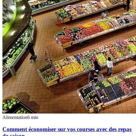
Alimentation
6
min
Comment économiser sur vos courses avec des repas
de saison