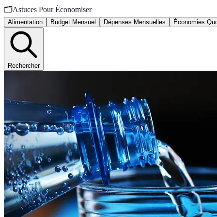
🗂️
Astuces Pour Économiser
Alimentation
Budget Mensuel
Dépenses Mensuelles
Économies Quo
Rechercher