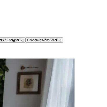
t et Épargne
(
12
)
Économie Mensuelle
(
10
)