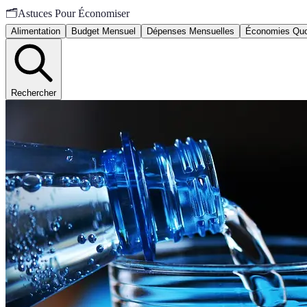
🗂️
Astuces Pour Économiser
Alimentation
Budget Mensuel
Dépenses Mensuelles
Économies Quo
Rechercher