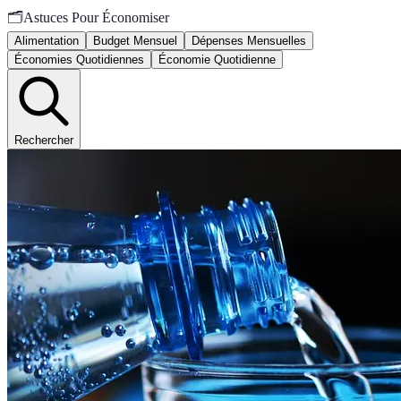
🗂️
Astuces Pour Économiser
Alimentation
Budget Mensuel
Dépenses Mensuelles
Économies Quotidiennes
Économie Quotidienne
Rechercher