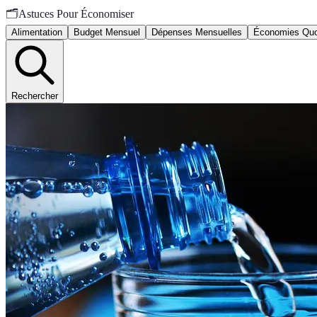
🗂️
Astuces Pour Économiser
Alimentation
Budget Mensuel
Dépenses Mensuelles
Économies Quo
Rechercher