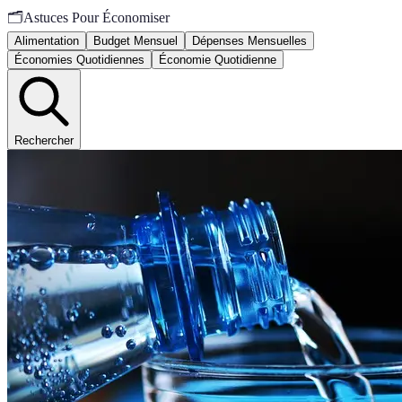
🗂️
Astuces Pour Économiser
Alimentation
Budget Mensuel
Dépenses Mensuelles
Économies Quotidiennes
Économie Quotidienne
Rechercher