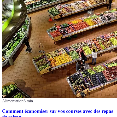
Alimentation
6
min
Comment économiser sur vos courses avec des repas
de saison