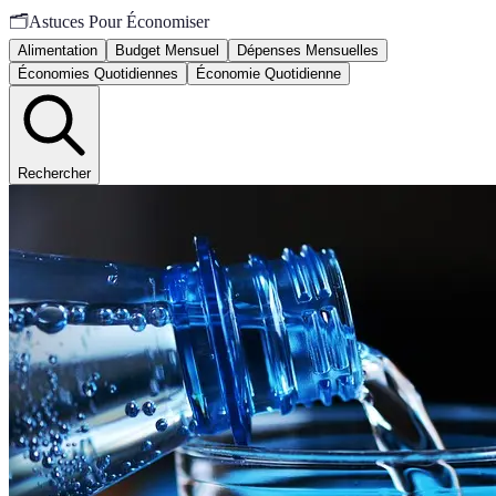
🗂️
Astuces Pour Économiser
Alimentation
Budget Mensuel
Dépenses Mensuelles
Économies Quotidiennes
Économie Quotidienne
Rechercher