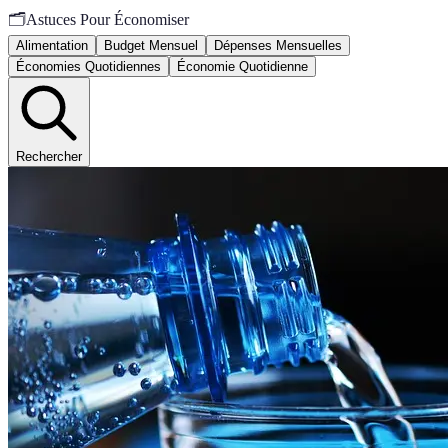
🗂️
Astuces Pour Économiser
Alimentation
Budget Mensuel
Dépenses Mensuelles
Économies Quotidiennes
Économie Quotidienne
Rechercher