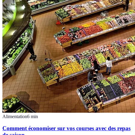
Alimentation
6
min
Comment économiser sur vos courses avec des repas
de saison