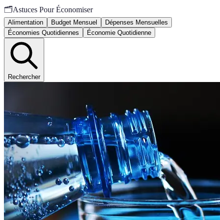
🗂️
Astuces Pour Économiser
Alimentation
Budget Mensuel
Dépenses Mensuelles
Économies Quotidiennes
Économie Quotidienne
Rechercher