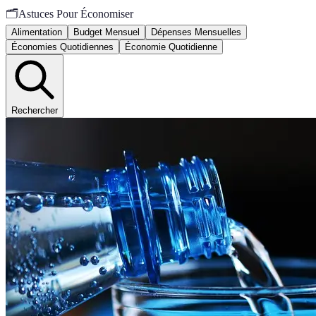
🗂️
Astuces Pour Économiser
Alimentation
Budget Mensuel
Dépenses Mensuelles
Économies Quotidiennes
Économie Quotidienne
Rechercher